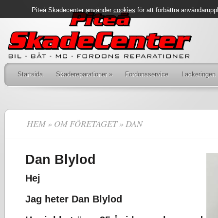
Piteå Skadecenter
använder
cookies
för att förbättra användarup
Startsida
Skadereparationer
»
Fordonsservice
Lackeringen
DU ÄR HÄR
HEM
»
OM FÖRETAGET
» DAN
Dan Blylod
Hej
Jag heter Dan Blylod